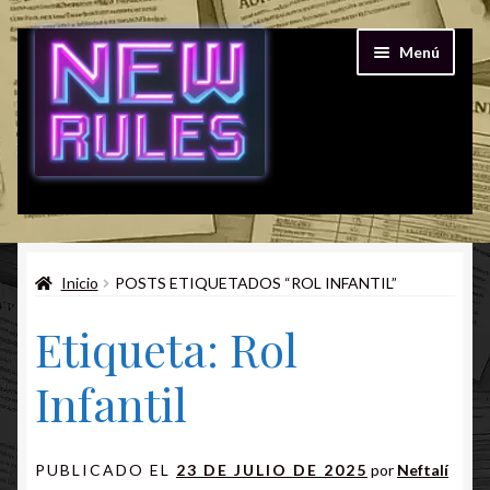
Ir
Ir
Menú
a
al
la
contenido
navegación
Alguien Debe Morir
Juegos Gratis Online
Rol en Vivo
Rol para Niños
Inicio
POSTS ETIQUETADOS “ROL INFANTIL”
Etiqueta:
Rol
Infantil
PUBLICADO EL
23 DE JULIO DE 2025
por
Neftalí