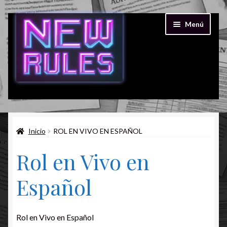
Ir
Ir
Menú
a
al
la
contenido
navegación
Alguien Debe Morir
Juegos Gratis Online
Rol en Vivo
Rol para Niños
Inicio
ROL EN VIVO EN ESPAÑOL
Rol en Vivo en
Español
Rol en Vivo en Español