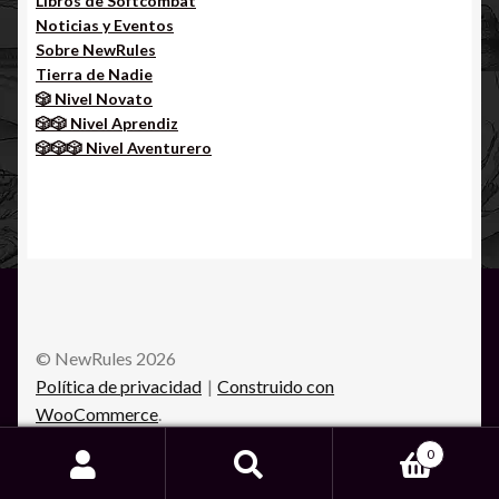
Libros de Softcombat
Noticias y Eventos
Sobre NewRules
Tierra de Nadie
🎲 Nivel Novato
🎲🎲 Nivel Aprendiz
🎲🎲🎲 Nivel Aventurero
© NewRules 2026
Política de privacidad
Construido con
WooCommerce
.
0
Buscar
Buscar